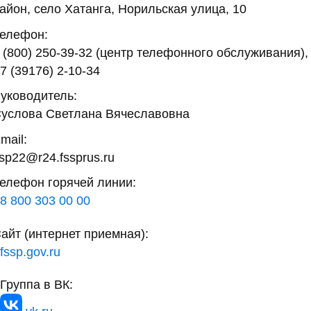
айон, село Хатанга, Норильская улица, 10
елефон:
 (800) 250-39-32 (центр телефонного обслуживания),
7 (39176) 2-10-34
уководитель:
услова Светлана Вячеславовна
mail:
sp22@r24.fssprus.ru
елефон горячей линии:
8 800 303 00 00
айт (интернет приемная):
fssp.gov.ru
Группа в ВК: