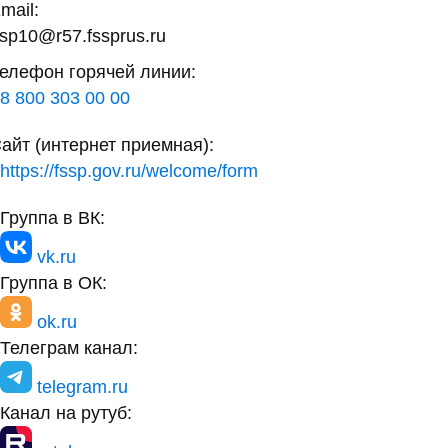
mail:
sp10@r57.fssprus.ru
елефон горячей линии:
8 800 303 00 00
айт (интернет приемная):
https://fssp.gov.ru/welcome/form
Группа в ВК:
vk.ru
Группа в ОК:
ok.ru
Телеграм канал:
telegram.ru
Канал на рутуб: