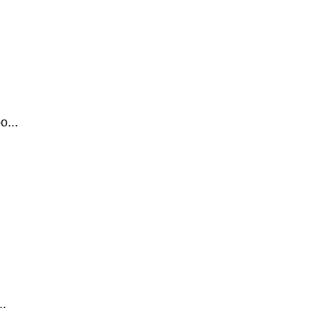
...
.