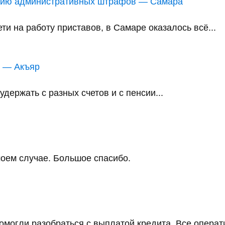
анию административных штрафов — Самара
и на работу приставов, в Самаре оказалось всё...
в — Акъяр
держать с разных счетов и с пенсии...
оем случае. Большое спасибо.
помогли разобраться с выплатой кредита. Все операт