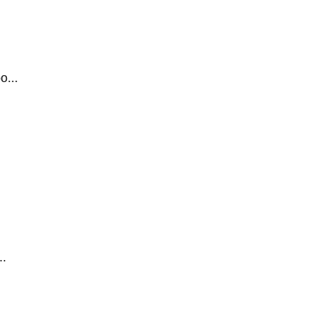
...
.