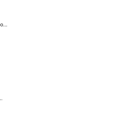
...
.