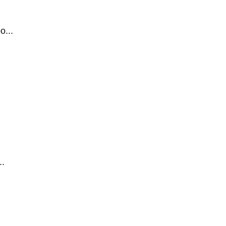
...
.