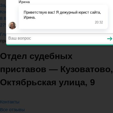
Задать вопрос юристу
Контакты
8 800 350-84-13 (доб.
275)
Главная
>
Ульяновская область
>
Отдел судебных
приставов — Кузоватово, Октябрьская улица, 9
Отдел судебных
приставов — Кузоватово,
Октябрьская улица, 9
Контакты
Все отзывы