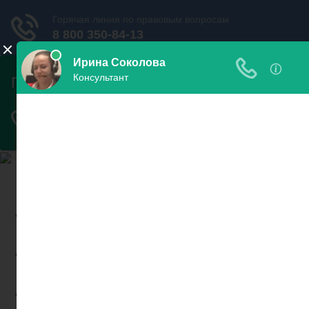
Найди пристава и узнай
свои долги
Узнать
задолженность
Проверить запрет на
выезд
Новости