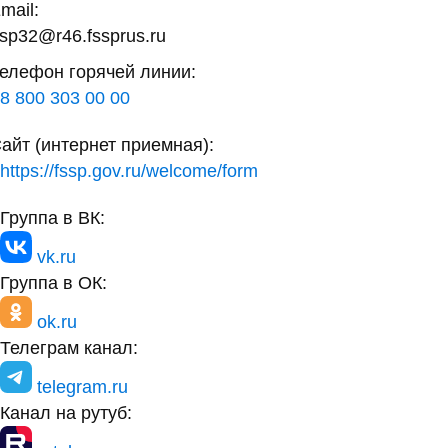
mail:
sp32@r46.fssprus.ru
елефон горячей линии:
8 800 303 00 00
айт (интернет приемная):
https://fssp.gov.ru/welcome/form
Группа в ВК:
vk.ru
Группа в ОК:
ok.ru
Телеграм канал:
telegram.ru
Канал на рутуб: