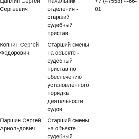
Цаплин Сергей
Начальник
+7 (47558) 4-66-
Сергеевич
отделения -
01
старший
судебный
пристав
Копнин Сергей
Старший смены
Федорович
на объекте -
судебный
пристав по
обеспечению
установленного
порядка
деятельности
судов
Паршин Сергей
Старший смены
Арнольдович
на объекте -
судебный