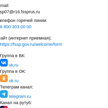
mail:
sp07@r16.fssprus.ru
елефон горячей линии:
8 800 303 00 00
айт (интернет приемная):
https://fssp.gov.ru/welcome/form
Группа в ВК:
vk.ru
Группа в ОК:
ok.ru
Телеграм канал:
telegram.ru
Канал на рутуб: