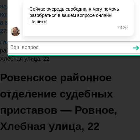
Задать вопрос юристу
Контакты
8 800 350-84-13 (доб.
275)
Главная
>
Саратовская область
>
Ровенское
районное отделение судебных приставов — Ровное,
Хлебная улица, 22
Ровенское районное
отделение судебных
приставов — Ровное,
Хлебная улица, 22