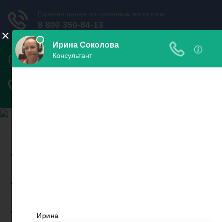
Найди пристава и узнай
свои долги
Узнать
задолженность
Проверить запрет на
выезд
Новости