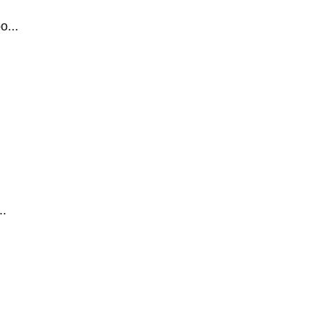
...
.