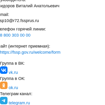
идоров Виталий Анатольевич
mail:
sp10@r72.fssprus.ru
елефон горячей линии:
8 800 303 00 00
айт (интернет приемная):
https://fssp.gov.ru/welcome/form
Группа в ВК:
vk.ru
Группа в ОК:
ok.ru
Телеграм канал:
telegram.ru