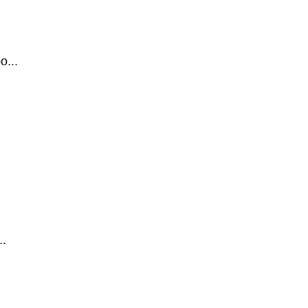
...
.