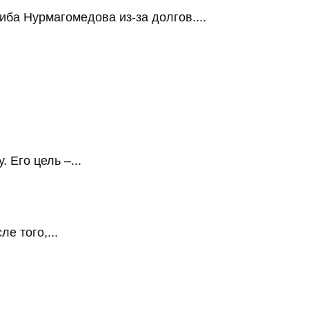
ба Нурмагомедова из-за долгов....
Его цель –...
е того,...