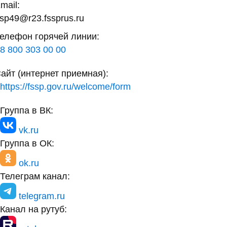
mail:
sp49@r23.fssprus.ru
елефон горячей линии:
8 800 303 00 00
айт (интернет приемная):
https://fssp.gov.ru/welcome/form
Группа в ВК:
vk.ru
Группа в ОК:
ok.ru
Телеграм канал:
telegram.ru
Канал на рутуб: