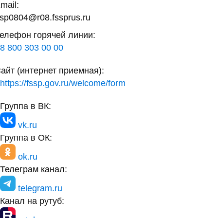
mail:
sp0804@r08.fssprus.ru
елефон горячей линии:
8 800 303 00 00
айт (интернет приемная):
https://fssp.gov.ru/welcome/form
Группа в ВК:
vk.ru
Группа в ОК:
ok.ru
Телеграм канал:
telegram.ru
Канал на рутуб: