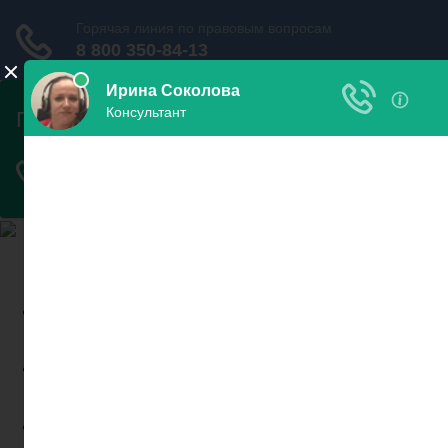
Найди пристава и узнай
свои долги
Узнать
задолженность
Проверить запрет на
выезд
Новости