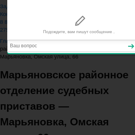
Задать вопрос юристу
Контакты
8 800 350-84-13 (доб.
275)
Главная
>
Омская область
>
Марьяновское
районное отделение судебных приставов —
Марьяновка, Омская улица, 66
Марьяновское районное
отделение судебных
приставов —
Марьяновка, Омская