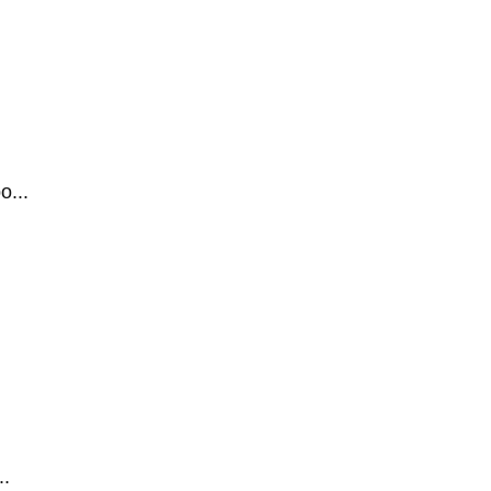
...
.