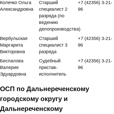
Колечко Ольга
Старший
+7 (42356) 3-21-
Александровна
специалист 2
96
разряда (по
ведению
делопроизводства)
Вербульская
Старший
+7 (42356) 3-21-
Маргарита
специалист 3
96
Викторовна
разряда
Беспалова
Судебный
+7 (42356) 3-21-
Валерия
пристав-
96
Эдуардовна
исполнитель
ОСП по Дальнереченскому
городскому округу и
Дальнереченскому