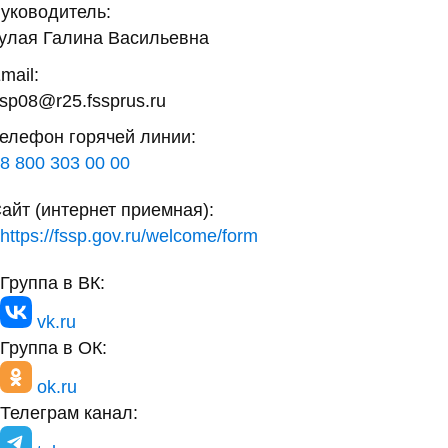
уководитель:
улая Галина Васильевна
mail:
sp08@r25.fssprus.ru
елефон горячей линии:
8 800 303 00 00
айт (интернет приемная):
https://fssp.gov.ru/welcome/form
Группа в ВК:
vk.ru
Группа в ОК:
ok.ru
Телеграм канал: