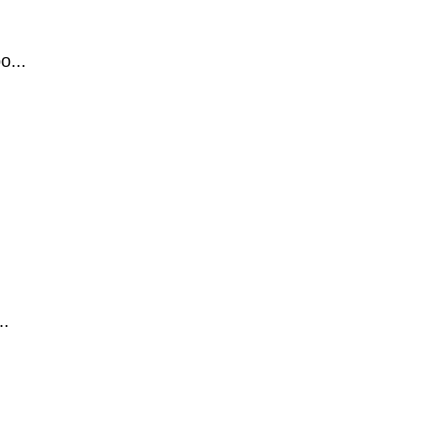
...
.