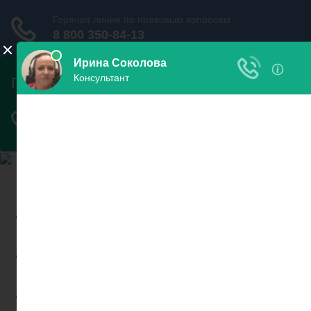
Найди пристава и узнай
свои долги
Узнать
задолженность
Проверить запрет на
выезд
Новости