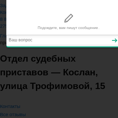
Задать вопрос юристу
Контакты
8 800 350-84-13 (доб.
275)
Главная
>
Республика Коми
>
Отдел судебных
приставов — Кослан, улица Трофимовой, 15
Отдел судебных
приставов — Кослан,
улица Трофимовой, 15
Контакты
Все отзывы