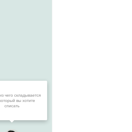
латной линии ФССП России -
8 (800) 303 00 00
. Не
к наложению штрафа и привлечению к