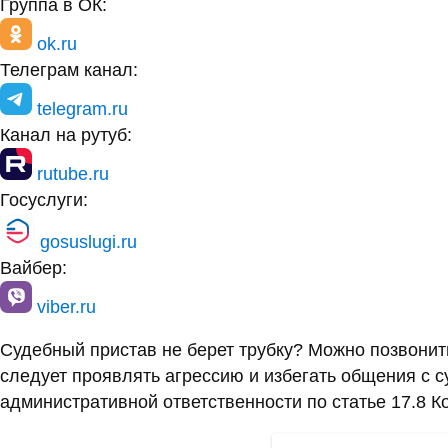
Группа в ВК:
vk.ru
Группа в ОК:
ok.ru
Телеграм канал:
telegram.ru
Канал на рутуб:
rutube.ru
Госуслуги:
gosuslugi.ru
Вайбер:
viber.ru