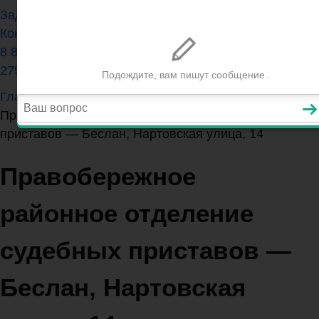
Задать вопрос юристу
Контакты
8 800 350-84-13 (доб.
275)
Главная
>
Республика Северная Осетия-Алания
>
Правобережное районное отделение судебных
приставов — Беслан, Нартовская улица, 14
Правобережное
районное отделение
судебных приставов —
Беслан, Нартовская