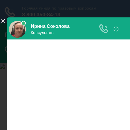
Найди пристава и узнай
свои долги
Узнать
задолженность
Проверить запрет на
выезд
Новости