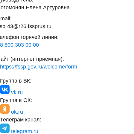
огомонян Елена Артуровна
mail:
sp-43@r26.fssprus.ru
елефон горячей линии:
8 800 303 00 00
айт (интернет приемная):
https://fssp.gov.ru/welcome/form
Группа в ВК:
vk.ru
Группа в ОК:
ok.ru
Телеграм канал:
telegram.ru