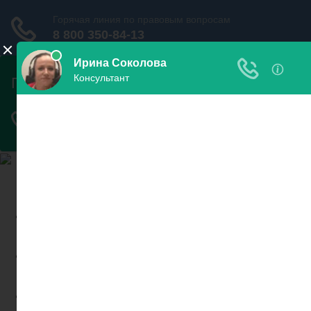
Найди пристава и узнай
свои долги
Узнать
задолженность
Проверить запрет на
выезд
Новости