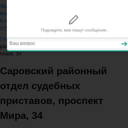
Задать вопрос юристу
Контакты
8 800 350-84-13 (доб.
275)
Главная
>
Нижегородская область
>
Саровский
районный отдел судебных приставов, проспект
Мира, 34
Саровский районный
отдел судебных
приставов, проспект
Мира, 34