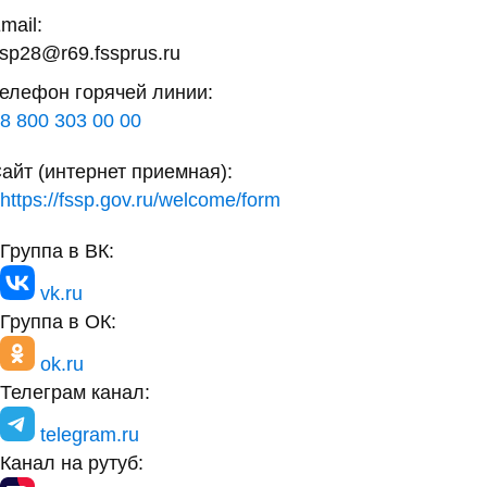
mail:
sp28@r69.fssprus.ru
елефон горячей линии:
8 800 303 00 00
айт (интернет приемная):
https://fssp.gov.ru/welcome/form
Группа в ВК:
vk.ru
Группа в ОК:
ok.ru
Телеграм канал:
telegram.ru
Канал на рутуб: