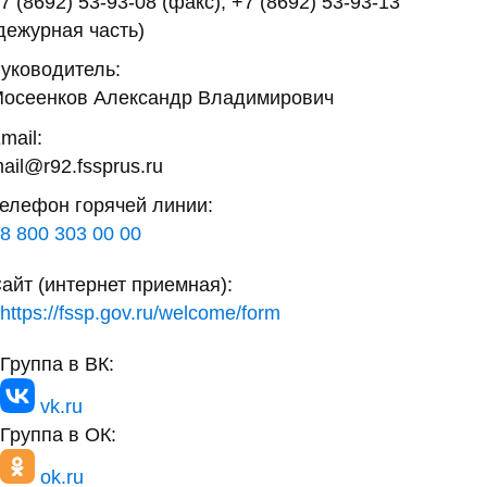
7 (8692) 53-93-08 (факс), +7 (8692) 53-93-13
дежурная часть)
уководитель:
осеенков Александр Владимирович
mail:
ail@r92.fssprus.ru
елефон горячей линии:
8 800 303 00 00
айт (интернет приемная):
https://fssp.gov.ru/welcome/form
Группа в ВК:
vk.ru
Группа в ОК:
ok.ru