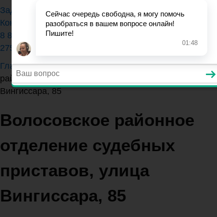
Задать вопрос юристу
Контакты
8 800 350-84-13 (доб.
275)
Главная
>
Ленинградская область
>
Волосовское
районное отделение судебных приставов, улица
Вингиссара, 85
Волосовское районное
отделение судебных
приставов, улица
Вингиссара, 85