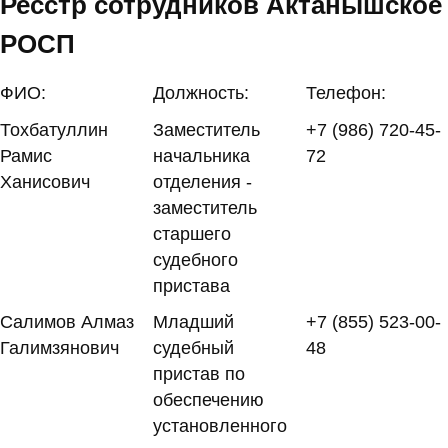
Ресстр сотрудников Актанышское
РОСП
ФИО:
Должность:
Телефон:
Тохбатуллин
Заместитель
+7 (986) 720-45-
Рамис
начальника
72
Ханисович
отделения -
заместитель
старшего
судебного
пристава
Салимов Алмаз
Младший
+7 (855) 523-00-
Галимзянович
судебный
48
пристав по
обеспечению
установленного