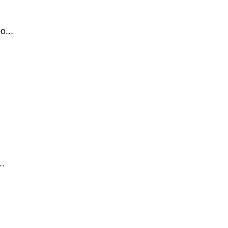
...
.