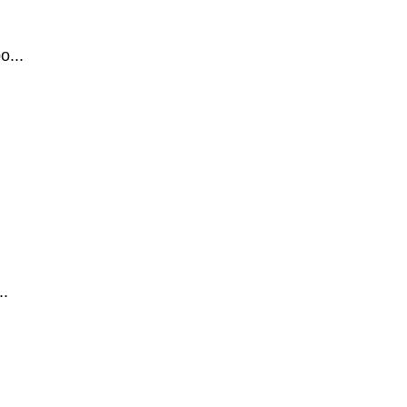
...
.