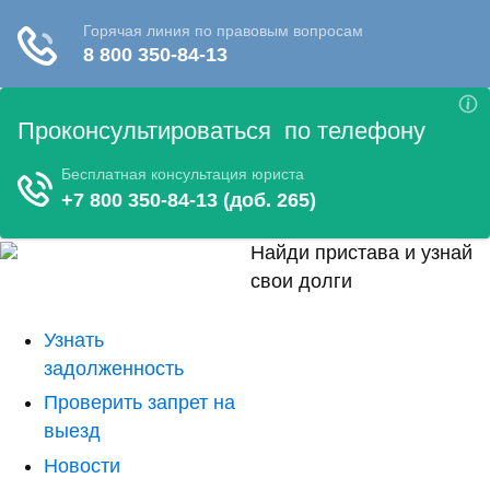
Найди пристава и узнай
свои долги
Узнать
задолженность
Проверить запрет на
выезд
Новости