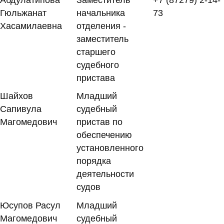
Гюльжанат
начальника
73
Хасамилаевна
отделения -
заместитель
старшего
судебного
пристава
Шайхов
Младший
Сапивула
судебный
Магомедович
пристав по
обеспечению
установленного
порядка
деятельности
судов
Юсупов Расул
Младший
Магомедович
судебный