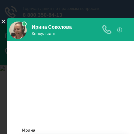
Найди пристава и узнай
свои долги
Узнать
задолженность
Проверить запрет на
выезд
Новости