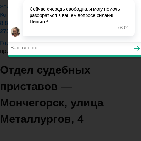
Задать вопрос юристу
Контакты
8 800 350-84-13 (доб.
275)
Главная
>
Мурманская область
>
Отдел судебных
приставов — Мончегорск, улица Металлургов, 4
Отдел судебных
приставов —
Мончегорск, улица
Металлургов, 4