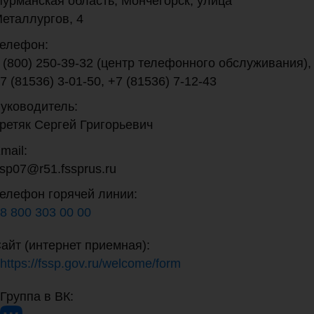
урманская область, Мончегорск, улица
еталлургов, 4
елефон:
 (800) 250-39-32 (центр телефонного обслуживания),
7 (81536) 3-01-50, +7 (81536) 7-12-43
уководитель:
ретяк Сергей Григорьевич
mail:
sp07@r51.fssprus.ru
елефон горячей линии:
8 800 303 00 00
айт (интернет приемная):
https://fssp.gov.ru/welcome/form
Группа в ВК: