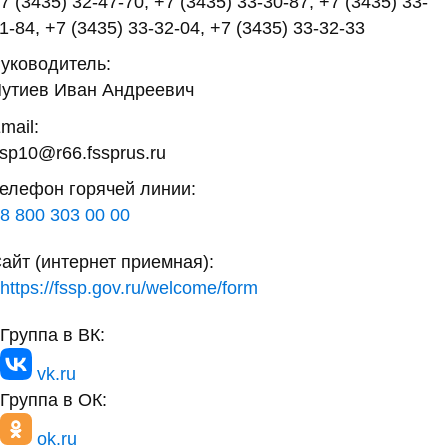
7 (3435) 32-47-70, +7 (3435) 33-30-87, +7 (3435) 33-
1-84, +7 (3435) 33-32-04, +7 (3435) 33-32-33
уководитель:
утиев Иван Андреевич
mail:
sp10@r66.fssprus.ru
елефон горячей линии:
8 800 303 00 00
айт (интернет приемная):
https://fssp.gov.ru/welcome/form
Группа в ВК:
vk.ru
Группа в ОК:
ok.ru