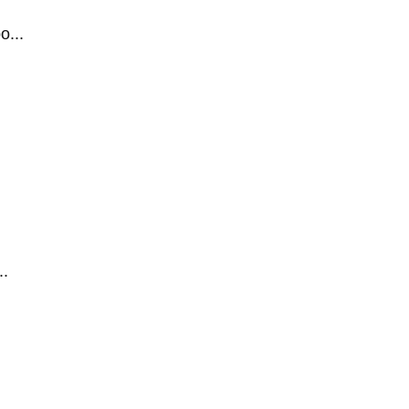
...
.